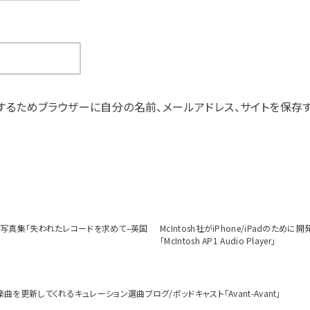
するためブラウザーに自分の名前、メールアドレス、サイトを保存す
ト写真集「失われたレコードを求めて–英国
McIntosh社がiPhone/iPadのた
「McIntosh AP1 Audio Player」
曲を更新してくれるキュレーション選曲ブログ/ポッドキャスト「Avant-Avant」