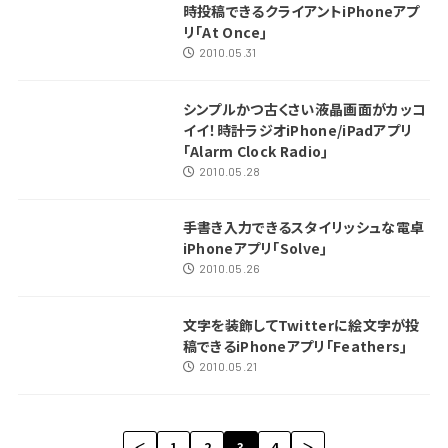
時投稿できるクライアントiPhoneアプ
リ｢At Once｣
2010.05.31
シンプルかつ古くさい液晶画面がカッコ
イイ！時計ラジオiPhone/iPadアプリ
｢Alarm Clock Radio｣
2010.05.28
手書き入力できるスタイリッシュな電卓
iPhoneアプリ｢Solve｣
2010.05.26
文字を装飾してTwitterに絵文字が投
稿できるiPhoneアプリ｢Feathers｣
2010.05.21
＜
1
2
3
4
＞